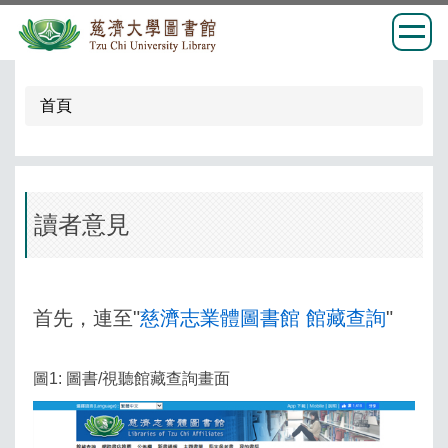
跳
到
首頁
主
要
內
容
區
讀者意見
首先，連至"
慈濟志業體圖書館 館藏查詢
"
圖1: 圖書/視聽館藏查詢畫面