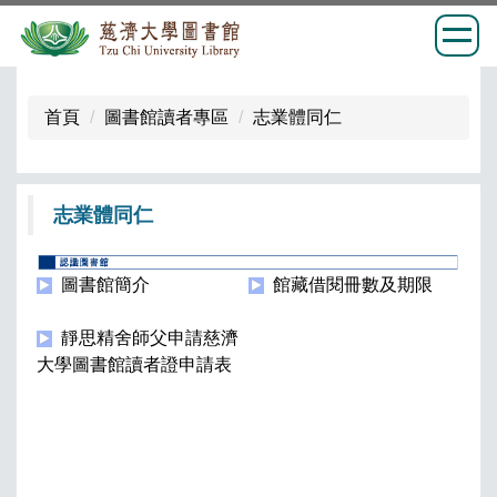
跳
到
首頁
圖書館讀者專區
志業體同仁
主
要
內
志業體同仁
容
區
圖書館簡介
館藏借閱冊數及期限
靜思精舍師父申請慈濟
大學圖書館讀者證申請表