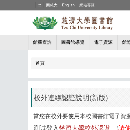
跳
:::
回慈大
English
網站導覽
到
主
要
內
容
館藏查詢
圖書館導覽
電子資源
館
區
首頁
校外連線認證說明(新版)
當您在校外要使用本校圖書館電子資源
測試登入
慈濟大學校外認證
(
請